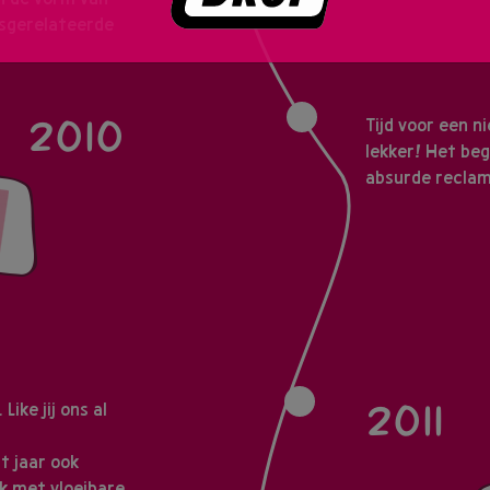
rsgerelateerde
2010
Tijd voor een n
lekker! Het beg
absurde reclame
2011
ike jij ons al
t jaar ook
k met vloeibare