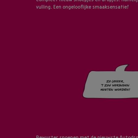
vulling. Een ongelooflijke smaaksensatie!
Bewuster snoepen met de nieuwste Autodrop