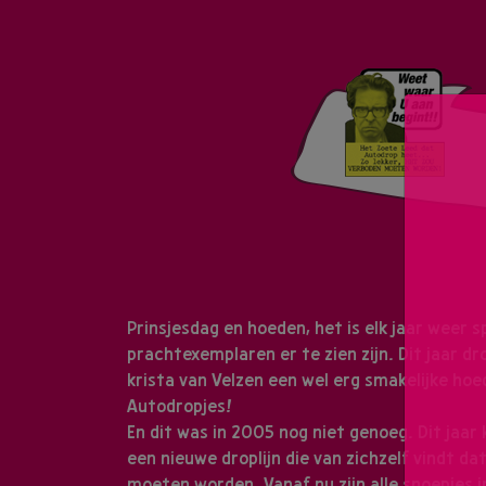
Prinsjesdag en hoeden, het is elk jaar weer 
prachtexemplaren er te zien zijn. Dit jaar d
krista van Velzen een wel erg smakelijke hoe
Autodropjes!
En dit was in 2005 nog niet genoeg. Dit jaar
een nieuwe droplijn die van zichzelf vindt da
moeten worden. Vanaf nu zijn alle snoepjes 