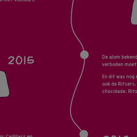
2015
De alom bekende
verboden moet
En dit was nog 
ook de Ritsers
chocolade. Rits
: Cadillacs en