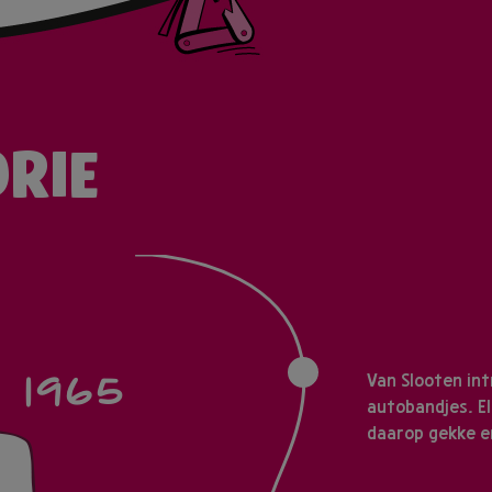
ORIE
1965
Van Slooten int
autobandjes. El
daarop gekke e