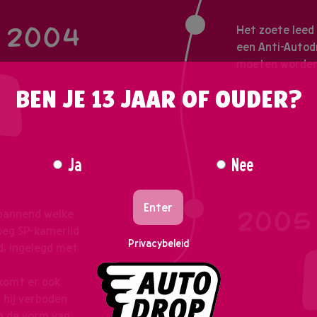
2004
Het zoete leed
een Anti-Autodr
moeten worde
BEN JE 13 JAAR OF OUDER?
Ja
Nee
Enter
2005
spannend welke
roeg SP-kamerlid
Privacybeleid
d, ingelegd met
 komt er ook
t hij verboden
in de vorm van