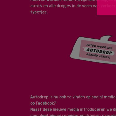
auto’s en alle dropjes in de vorm van verkee
typetjes.
Autodrop is nu ook te vinden op social media. L
op
Facebook
?
Naast deze nieuwe media introduceren we di
compleet nieuw snoepjes en dropjes: namelij