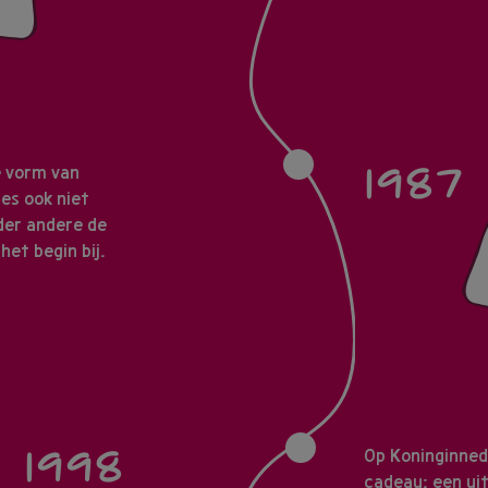
1987
e vorm van
es ook niet
nder andere de
het begin bij.
1998
Op Koninginned
cadeau: een ui