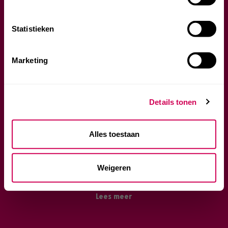
Privacybeleid
Statistieken
Marketing
Details tonen
Alles toestaan
DOLLE DROP MIX
Wat een smak! In deze verkeersbende komen alle
Weigeren
dropsmaken samen. Sleep me eruit!
Lees meer