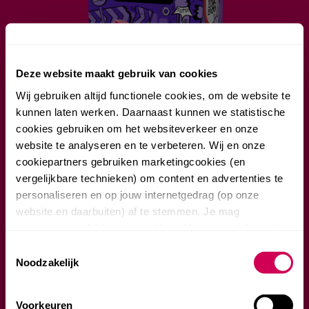
Deze website maakt gebruik van cookies
Wij gebruiken altijd functionele cookies, om de website te
kunnen laten werken. Daarnaast kunnen we statistische
cookies gebruiken om het websiteverkeer en onze
SMAAK CHAOS MIX
website te analyseren en te verbeteren. Wij en onze
cookiepartners gebruiken marketingcookies (en
Tuut! Beng! Boem! De lekkerste botsing van smaken ooit.
BEN JE 13 JAAR OF OUDER?
vergelijkbare technieken) om content en advertenties te
Probeer daar maar eens van los te komen.
personaliseren en op jouw internetgedrag (op onze
Lees meer
website en daarbuiten) af te stemmen. Je mag
toestemming altijd weer intrekken. Voor meer informatie
Ja
en het aanpassen van jouw keuze op onze website
Toestemmingsselectie
Nee
verwijzen wij je naar onze privacyverklaring.
Noodzakelijk
Enter
Voorkeuren