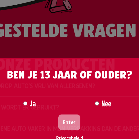
GESTELDE VRAGEN
ONZE PRODUCTEN
BEN JE 13 JAAR OF OUDER?
DROP AUTO'S VRIJ VAN ALLERGENEN?
Ja
Nee
 WORDT ER GEBRUIKT?
Enter
ENE AUTO VAKER IN MIJN VERPAKKING DAN DE ANDE
Privacybeleid