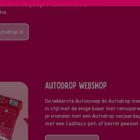
ee niet in de garage staan en mail ons
tie.
utodrop.nl
AUTODROP WEBSHOP
De lekkerste Autosnoep én Autodrop mer
in stijl met de enige boxer met remsporen
je vrienden met een Autodrop-verjaardag
met een Cadillacs-pet, of bestel gewoon 