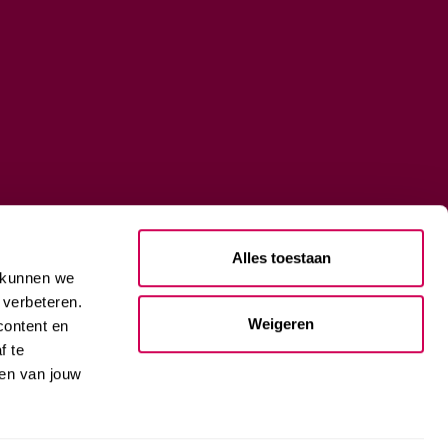
Alles toestaan
t kunnen we
 verbeteren.
Weigeren
content en
f te
sen van jouw
HOOGTE VIA DE AUTODROP NIEUWSFLITS?
E-mailadres
*