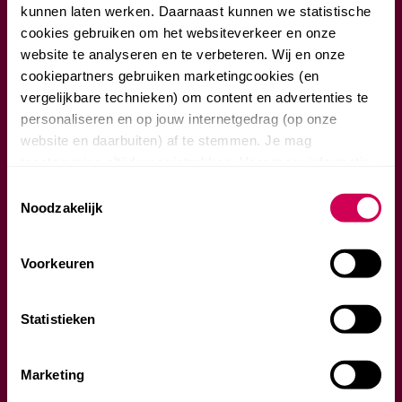
kunnen laten werken. Daarnaast kunnen we statistische
cookies gebruiken om het websiteverkeer en onze
website te analyseren en te verbeteren. Wij en onze
cookiepartners gebruiken marketingcookies (en
BEN JE 13 JAAR OF OUDER?
vergelijkbare technieken) om content en advertenties te
personaliseren en op jouw internetgedrag (op onze
website en daarbuiten) af te stemmen. Je mag
toestemming altijd weer intrekken. Voor meer informatie
Ja
en het aanpassen van jouw keuze op onze website
Toestemmingsselectie
Nee
verwijzen wij je naar onze privacyverklaring.
Noodzakelijk
Enter
Voorkeuren
Privacybeleid
Statistieken
Marketing